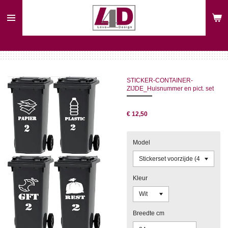
Ga
direct
naar
de
hoofdinhoud
STICKER-CONTAINER-
ZIJDE_Huisnummer en pict. set
€ 12,50
Model
Kleur
Breedte cm