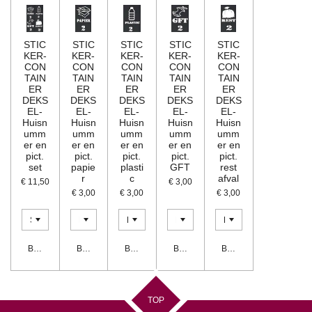
STIC
STIC
STIC
STIC
STIC
KER-
KER-
KER-
KER-
KER-
CON
CON
CON
CON
CON
TAIN
TAIN
TAIN
TAIN
TAIN
ER
ER
ER
ER
ER
DEKS
DEKS
DEKS
DEKS
DEKS
EL-
EL-
EL-
EL-
EL-
Huisn
Huisn
Huisn
Huisn
Huisn
umm
umm
umm
umm
umm
er en
er en
er en
er en
er en
pict.
pict.
pict.
pict.
pict.
set
papie
plasti
GFT
rest
r
c
afval
€ 11,50
€ 3,00
€ 3,00
€ 3,00
€ 3,00
Bekijk details
Bekijk details
Bekijk details
Bekijk details
Bekijk details
TOP