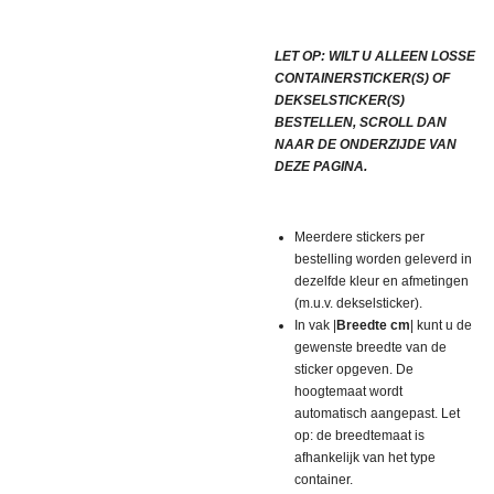
LET OP: WILT U ALLEEN LOSSE
CONTAINERSTICKER(S) OF
DEKSELSTICKER(S)
BESTELLEN, SCROLL DAN
NAAR DE ONDERZIJDE VAN
DEZE PAGINA.
Meerdere stickers per
bestelling worden geleverd in
dezelfde kleur en afmetingen
(m.u.v. dekselsticker).
In vak |
Breedte cm
| kunt u de
gewenste breedte van de
sticker opgeven. De
hoogtemaat wordt
automatisch aangepast. Let
op: de breedtemaat is
afhankelijk van het type
container.