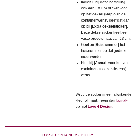
Indien u bij deze bestelling
ook een EXTRA sticker voor
op het deksel (klep) van de
container wenst, geef dat dan
op bij |
Extra dekselsticker
|.
Deze dekselsticker heeft een
vaste breedtemaat van 23 cm.
Geef bij |
Huisnummer
| het
huisnummer op dat gedrukt
moet worden.
Kies bij |
Aantal
| voor hoeveel
containers u deze sticker(s)
wenst.
Wilt u de sticker in een afwijkende
kleur of maat, neem dan
kontakt
op met
Love 4 Design
.
LOSSE CONTAINERSTICKERS