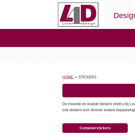
Ga
direct
Desig
naar
de
hoofdinhoud
HOME
»
STICKERS
De mooiste en leukste stickers vindt u bij L
ook stickers voor diverse andere toepassing
Containerstickers