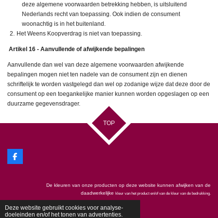
deze algemene voorwaarden betrekking hebben, is uitsluitend
Nederlands recht van toepassing. Ook indien de consument
woonachtig is in het buitenland.
Het Weens Koopverdrag is niet van toepassing.
Artikel 16 - Aanvullende of afwijkende bepalingen
Aanvullende dan wel van deze algemene voorwaarden afwijkende
bepalingen mogen niet ten nadele van de consument zijn en dienen
schriftelijk te worden vastgelegd dan wel op zodanige wijze dat deze door de
consument op een toegankelijke manier kunnen worden opgeslagen op een
duurzame gegevensdrager.
TOP
F
a
c
e
De kleuren van onze producten op deze website kunnen afwijken van de
b
o
daadwerkelijke
kleur van het product en/of van de kleur van de bedrukking.
o
© 2019 - 2025
Love4Design
k
Deze website gebruikt cookies voor analyse-
doeleinden en/of het tonen van advertenties.