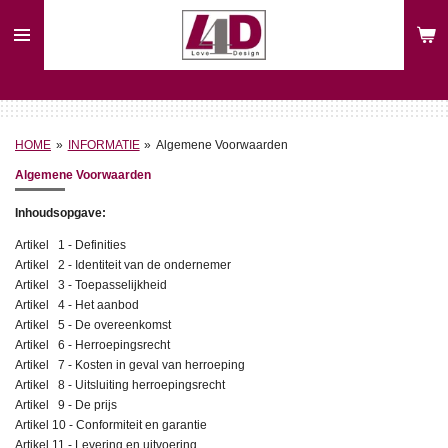
Ga
direct
naar
de
hoofdinhoud
HOME
»
INFORMATIE
»
Algemene Voorwaarden
Algemene Voorwaarden
Inhoudsopgave:
Artikel 1 - Definities
Artikel 2 - Identiteit van de ondernemer
Artikel 3 - Toepasselijkheid
Artikel 4 - Het aanbod
Artikel 5 - De overeenkomst
Artikel 6 - Herroepingsrecht
Artikel 7 - Kosten in geval van herroeping
Artikel 8 - Uitsluiting herroepingsrecht
Artikel 9 - De prijs
Artikel 10 - Conformiteit en garantie
Artikel 11 - Levering en uitvoering