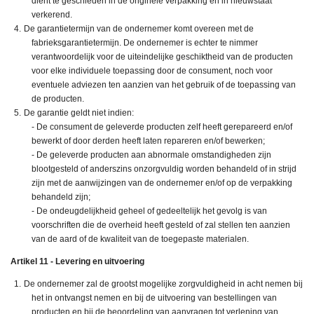
dient te geschieden in de originele verpakking en in nieuwstaat
verkerend.
De garantietermijn van de ondernemer komt overeen met de
fabrieksgarantietermijn. De ondernemer is echter te nimmer
verantwoordelijk voor de uiteindelijke geschiktheid van de producten
voor elke individuele toepassing door de consument, noch voor
eventuele adviezen ten aanzien van het gebruik of de toepassing van
de producten.
De garantie geldt niet indien:
- De consument de geleverde producten zelf heeft gerepareerd en/of
bewerkt of door derden heeft laten repareren en/of bewerken;
- De geleverde producten aan abnormale omstandigheden zijn
blootgesteld of anderszins onzorgvuldig worden behandeld of in strijd
zijn met de aanwijzingen van de ondernemer en/of op de verpakking
behandeld zijn;
- De ondeugdelijkheid geheel of gedeeltelijk het gevolg is van
voorschriften die de overheid heeft gesteld of zal stellen ten aanzien
van de aard of de kwaliteit van de toegepaste materialen.
Artikel 11 - Levering en uitvoering
De ondernemer zal de grootst mogelijke zorgvuldigheid in acht nemen bij
het in ontvangst nemen en bij de uitvoering van bestellingen van
producten en bij de beoordeling van aanvragen tot verlening van