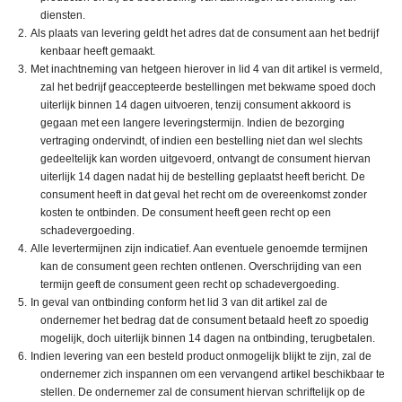
diensten.
Als plaats van levering geldt het adres dat de consument aan het bedrijf
kenbaar heeft gemaakt.
Met inachtneming van hetgeen hierover in lid 4 van dit artikel is vermeld,
zal het bedrijf geaccepteerde bestellingen met bekwame spoed doch
uiterlijk binnen 14 dagen uitvoeren, tenzij consument akkoord is
gegaan met een langere leveringstermijn. Indien de bezorging
vertraging ondervindt, of indien een bestelling niet dan wel slechts
gedeeltelijk kan worden uitgevoerd, ontvangt de consument hiervan
uiterlijk 14 dagen nadat hij de bestelling geplaatst heeft bericht. De
consument heeft in dat geval het recht om de overeenkomst zonder
kosten te ontbinden. De consument heeft geen recht op een
schadevergoeding.
Alle levertermijnen zijn indicatief. Aan eventuele genoemde termijnen
kan de consument geen rechten ontlenen. Overschrijding van een
termijn geeft de consument geen recht op schadevergoeding.
In geval van ontbinding conform het lid 3 van dit artikel zal de
ondernemer het bedrag dat de consument betaald heeft zo spoedig
mogelijk, doch uiterlijk binnen 14 dagen na ontbinding, terugbetalen.
Indien levering van een besteld product onmogelijk blijkt te zijn, zal de
ondernemer zich inspannen om een vervangend artikel beschikbaar te
stellen. De ondernemer zal de consument hiervan schriftelijk op de