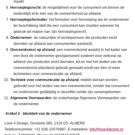
maakt.
Herroepingsrecht
: de mogelijkheid voor de consument om binnen de
bedenktijd af te zien van de overeenkomst op afstand;
Herroepingsformulier
: het formulier voor herroeping die de ondernemer
ter beschikking stelt die een consument kan invullen wanneer hij
gebruik wil maken van zijn herroepingsrecht.
Ondernemer
: de natuurlijke of rechtspersoon die producten en/of
diensten op afstand aan consumenten aanbiedt;
Overeenkomst op afstand
: een overeenkomst waarbij in het kader van
een door de ondernemer georganiseerd systeem voor verkoop op
afstand van producten en/of diensten, tot en met het sluiten van de
overeenkomst uitsluitend gebruik gemaakt wordt van één of meer
technieken voor communicatie op afstand;
Techniek voor communicatie op afstand
: middel dat kan worden
gebruikt voor het sluiten van een overeenkomst, zonder dat consument
en ondernemer gelijktijdig in dezelfde ruimte zijn samengekomen.
Algemene Voorwaarden
:
de onderhavige Algemene Voorwaarden van
de ondernemer.
Artikel 2 - Identiteit van de ondernemer
Love 4 Design, Grootzeil 380, 1319 DS ALMERE
Telefoonnummer:
+31 (0)6-10576987
, E-mailadres:
info@love4design.nl