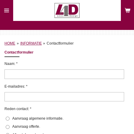
Ga
direct
naar
de
hoofdinhoud
HOME
»
INFORMATIE
»
Contactformulier
Contactformulier
Naam: *
E-mailadres: *
Reden contact: *
Aanvraag algemene informatie.
Aanvraag offerte.