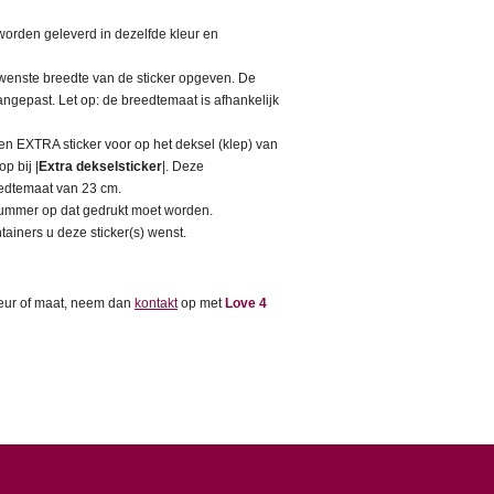
 worden geleverd in dezelfde kleur en
ewenste breedte van de sticker opgeven. De
gepast. Let op: de breedtemaat is afhankelijk
een EXTRA sticker voor op het deksel (klep) van
p bij |
Extra dekselsticker
|. Deze
eedtemaat van 23 cm.
nummer op dat gedrukt moet worden.
tainers u deze sticker(s) wenst.
kleur of maat, neem dan
kontakt
op met
Love 4