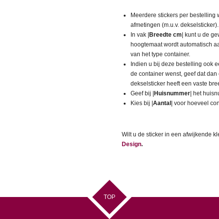
Meerdere stickers per bestelling
afmetingen (m.u.v. dekselsticker).
In vak |
Breedte cm
| kunt u de g
hoogtemaat wordt automatisch aan
van het type container.
Indien u bij deze bestelling ook 
de container wenst, geef dat dan o
dekselsticker heeft een vaste br
Geef bij |
Huisnummer
| het huis
Kies bij |
Aantal
| voor hoeveel con
Wilt u de sticker in een afwijkende 
Design
.
TOP