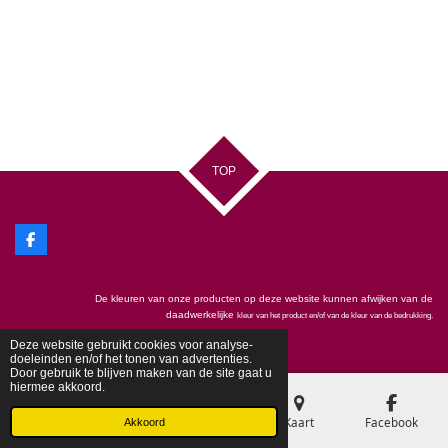
TOP
F
a
c
e
De kleuren van onze producten op deze website kunnen afwijken van de
b
o
daadwerkelijke
kleur van het product en/of van de kleur van de bedrukking.
o
© 2019 - 2025
Love4Design
k
Deze website gebruikt cookies voor analyse-
doeleinden en/of het tonen van advertenties.
Door gebruik te blijven maken van de site gaat u
hiermee akkoord.
E-mailadres
Telefoonnummer
Kaart
Facebook
Akkoord