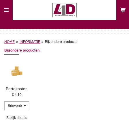
Ga
direct
naar
de
hoofdinhoud
HOME
»
INFORMATIE
»
Bijzondere producten
Bijzondere producten.
Portokosten
€ 4,10
Bekijk details