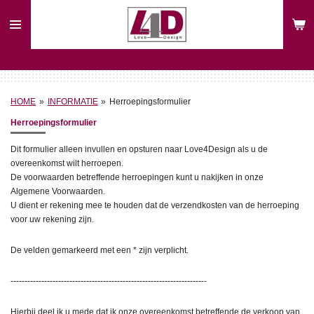
Ga
direct
naar
de
hoofdinhoud
HOME
»
INFORMATIE
»
Herroepingsformulier
Herroepingsformulier
Dit formulier alleen invullen en opsturen naar Love4Design als u de
overeenkomst wilt herroepen.
De voorwaarden betreffende herroepingen kunt u nakijken in onze
Algemene Voorwaarden.
U dient er rekening mee te houden dat de verzendkosten van de herroeping
voor uw rekening zijn.
De velden gemarkeerd met een * zijn verplicht.
----------------------------------------------------------------------
Hierbij deel ik u mede dat ik onze overeenkomst betreffende de verkoop van