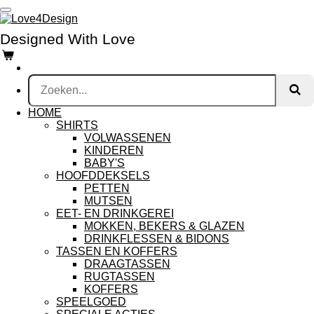
Ga
direct
Designed With Love
naar
de
hoofdinhoud
HOME
SHIRTS
VOLWASSENEN
KINDEREN
BABY'S
HOOFDDEKSELS
PETTEN
MUTSEN
EET- EN DRINKGEREI
MOKKEN, BEKERS & GLAZEN
DRINKFLESSEN & BIDONS
TASSEN EN KOFFERS
DRAAGTASSEN
RUGTASSEN
KOFFERS
SPEELGOED