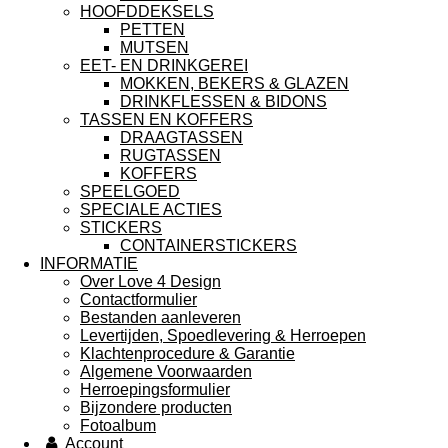
HOOFDDEKSELS
PETTEN
MUTSEN
EET- EN DRINKGEREI
MOKKEN, BEKERS & GLAZEN
DRINKFLESSEN & BIDONS
TASSEN EN KOFFERS
DRAAGTASSEN
RUGTASSEN
KOFFERS
SPEELGOED
SPECIALE ACTIES
STICKERS
CONTAINERSTICKERS
INFORMATIE
Over Love 4 Design
Contactformulier
Bestanden aanleveren
Levertijden, Spoedlevering & Herroepen
Klachtenprocedure & Garantie
Algemene Voorwaarden
Herroepingsformulier
Bijzondere producten
Fotoalbum
Account