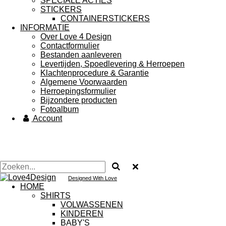
SPECIALE ACTIES
STICKERS
CONTAINERSTICKERS
INFORMATIE
Over Love 4 Design
Contactformulier
Bestanden aanleveren
Levertijden, Spoedlevering & Herroepen
Klachtenprocedure & Garantie
Algemene Voorwaarden
Herroepingsformulier
Bijzondere producten
Fotoalbum
Account
Designed With Love
HOME
SHIRTS
VOLWASSENEN
KINDEREN
BABY'S