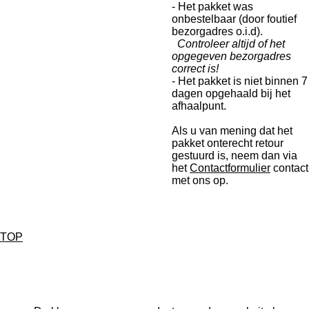
- Het pakket was
onbestelbaar (door foutief
bezorgadres o.i.d).
Controleer altijd of het
opgegeven bezorgadres
correct is!
- Het pakket is niet binnen 7
dagen opgehaald bij het
afhaalpunt.
Als u van mening dat het
pakket onterecht retour
gestuurd is, neem dan via
het
Contactformulier
contact
met ons op.
TOP
F
a
c
e