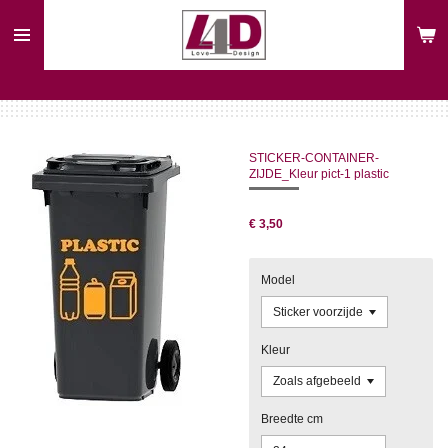
Ga
direct
naar
de
hoofdinhoud
STICKER-CONTAINER-
ZIJDE_Kleur pict-1 plastic
€ 3,50
Model
Kleur
Breedte cm