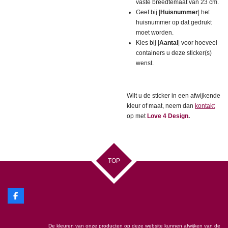
vaste breedtemaat van 23 cm.
Geef bij |
Huisnummer
| het
huisnummer op dat gedrukt
moet worden.
Kies bij |
Aantal
| voor hoeveel
containers u deze sticker(s)
wenst.
Wilt u de sticker in een afwijkende
kleur of maat, neem dan
kontakt
op met
Love 4 Design
.
TOP
F
a
c
e
De kleuren van onze producten op deze website kunnen afwijken van de
b