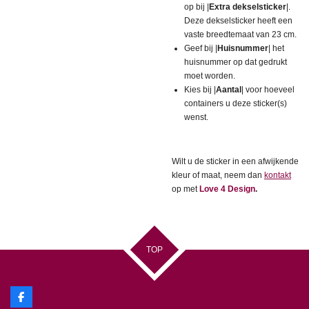
op bij |
Extra dekselsticker
|.
Deze dekselsticker heeft een
vaste breedtemaat van 23 cm.
Geef bij |
Huisnummer
| het
huisnummer op dat gedrukt
moet worden.
Kies bij |
Aantal
| voor hoeveel
containers u deze sticker(s)
wenst.
Wilt u de sticker in een afwijkende
kleur of maat, neem dan
kontakt
op met
Love 4 Design
.
TOP
F