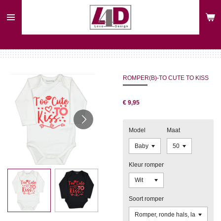
Ga
direct
naar
de
hoofdinhoud
ROMPER(B)-TO CUTE TO KISS
€ 9,95
Model
Maat
Kleur romper
Soort romper