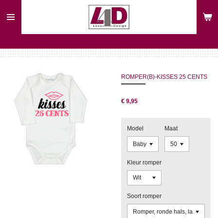
Ga
direct
naar
de
hoofdinhoud
ROMPER(B)-KISSES 25 CENTS
€ 9,95
Model
Maat
Kleur romper
Soort romper