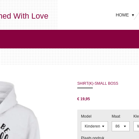
ned With Love
HOME
SHIRT(K)-SMALL BOSS
€ 19,95
Model
Maat
Kle
Plaats opdruk