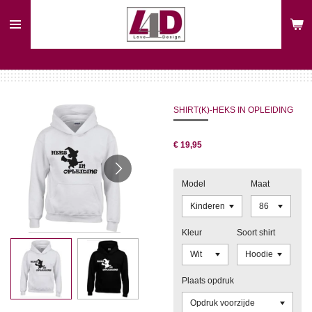
Ga
direct
naar
de
hoofdinhoud
SHIRT(K)-HEKS IN OPLEIDING
€ 19,95
Model
Maat
Kleur
Soort shirt
Plaats opdruk