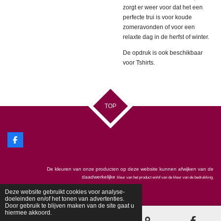
zorgt er weer voor dat het een
perfecte trui is voor koude
zomeravonden of voor een
relaxte dag in de herfst of winter.
De opdruk is ook beschikbaar
voor Tshirts.
TOP
F
a
c
e
De kleuren van onze producten op deze website kunnen afwijken van de
b
o
daadwerkelijke
kleur van het product en/of van de kleur van de bedrukking.
o
© 2019 - 2025
Love4Design
k
Deze website gebruikt cookies voor analyse-
doeleinden en/of het tonen van advertenties.
Door gebruik te blijven maken van de site gaat u
hiermee akkoord.