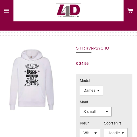
Ga
direct
naar
de
hoofdinhoud
SHIRT(V)-PSYCHO
€ 24,95
Model
Maat
Kleur
Soort shirt