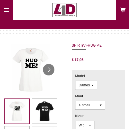
Ga
direct
naar
de
hoofdinhoud
SHIRT(V)-HUG ME
€ 17,95
Model
Maat
Kleur