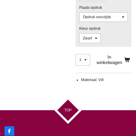
Plaats opdruk
Kleur opdruk
In
winkelwagen
Materiaal: Vilt
TOP
F