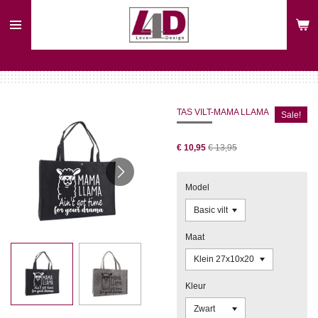
Ga
direct
naar
de
hoofdinhoud
TAS VILT-MAMA LLAMA
Sale!
€ 10,95
€ 13,95
Model
Maat
Kleur