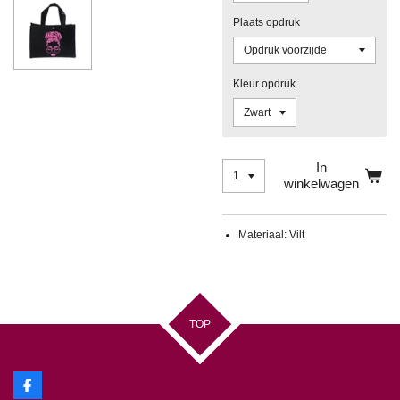
Plaats opdruk
Kleur opdruk
In
winkelwagen
Materiaal: Vilt
TOP
F