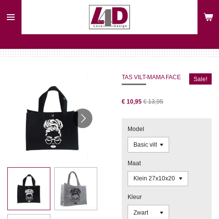
Ga
direct
naar
de
hoofdinhoud
TAS VILT-MAMA FACE
Sale!
€ 10,95
€ 13,95
Model
Maat
Kleur