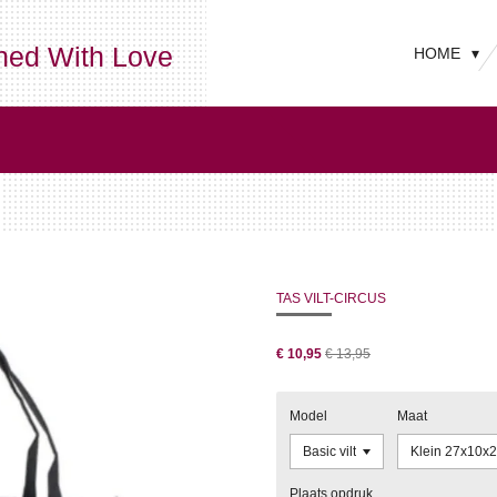
ned With Love
HOME
TAS VILT-CIRCUS
€ 10,95
€ 13,95
Model
Maat
Plaats opdruk