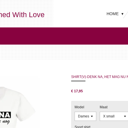
ned With Love
HOME
SHIRT(V)-DENK NA, HET MAG NU
€ 17,95
Model
Maat
Soort shirt