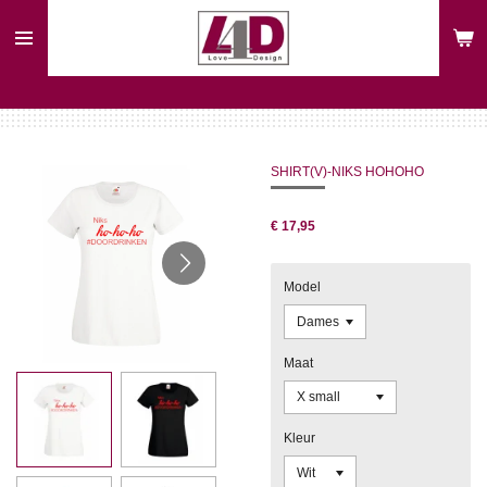
Ga
direct
naar
de
hoofdinhoud
SHIRT(V)-NIKS HOHOHO
€ 17,95
Model
Maat
Kleur