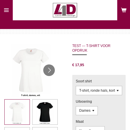
Ga
direct
naar
de
hoofdinhoud
TEST --- T-SHIRT VOOR
OPDRUK
€ 17,95
Soort shirt
Uitvoering
Maat