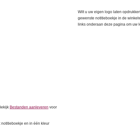
Wilt u uw eigen logo laten opdrukken
gewenste notitieboekje in de winkelw
links onderaan deze pagina om uw lo
Bekijk
Bestanden aanleveren
voor
 notitieboekje en in één kleur