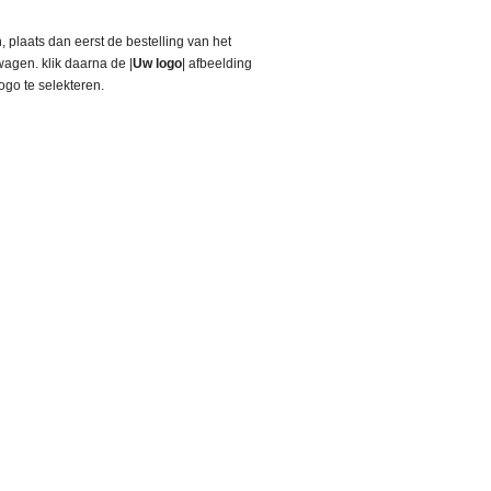
, plaats dan eerst de bestelling van het
agen. klik daarna de |
Uw logo
| afbeelding
go te selekteren.