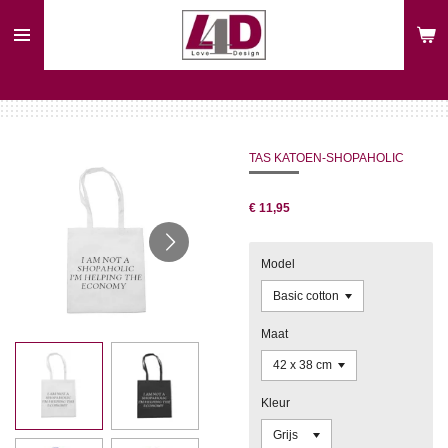
Ga
direct
naar
de
hoofdinhoud
TAS KATOEN-SHOPAHOLIC
€ 11,95
Model
Maat
Kleur