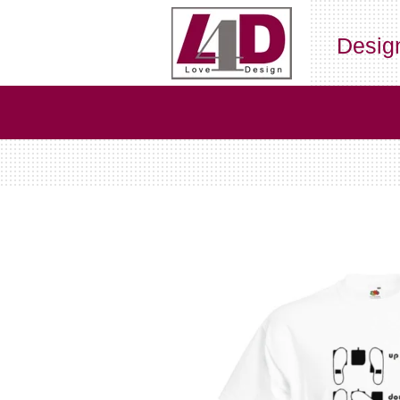
Ga
direct
Desig
naar
de
hoofdinhoud