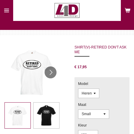
Ga
direct
naar
de
hoofdinhoud
SHIRT(V)-RETIRED DON'T ASK
ME
€ 17,95
Model
Maat
Kleur