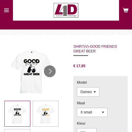
Ga
direct
naar
de
hoofdinhoud
SHIRT(V)-GOOD FRIENDS
GREAT BEER
€ 17,95
Model
Maat
Kleur