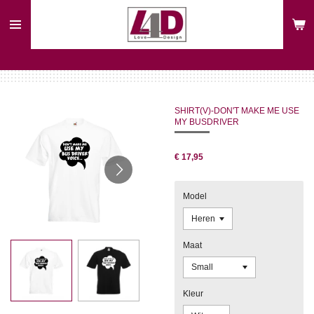
Ga
direct
naar
de
hoofdinhoud
SHIRT(V)-DON'T MAKE ME USE
MY BUSDRIVER
€ 17,95
Model
Maat
Kleur