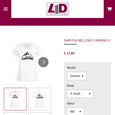
Ga
direct
naar
de
hoofdinhoud
SHIRT(V)-WE LOVE CAMPING 3
€ 17,95
Model
Maat
Kleur