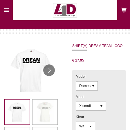
Ga
direct
naar
de
hoofdinhoud
SHIRT(V)-DREAM TEAM LOGO
€ 17,95
Model
Maat
Kleur