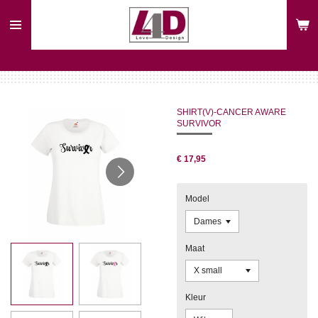
Ga
direct
naar
de
hoofdinhoud
SHIRT(V)-CANCER AWARE
SURVIVOR
€ 17,95
Model
Maat
Kleur