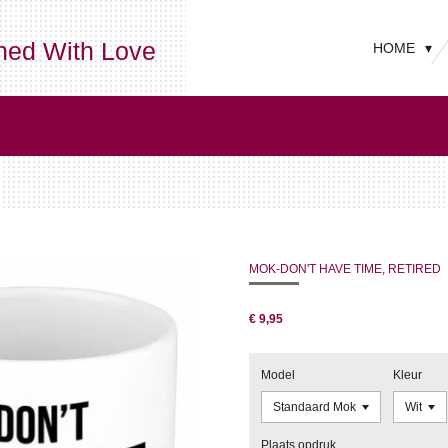
ned With Love
HOME
MOK-DON'T HAVE TIME, RETIRED
€ 9,95
Model
Kleur
Plaats opdruk