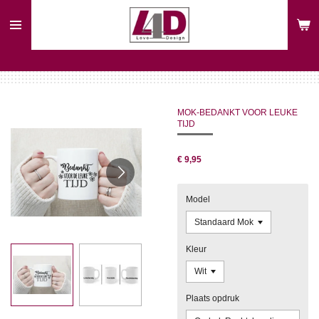
Ga
direct
naar
de
hoofdinhoud
MOK-BEDANKT VOOR LEUKE
TIJD
€ 9,95
Model
Kleur
Plaats opdruk