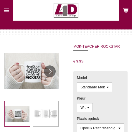
Ga
direct
naar
de
hoofdinhoud
MOK-TEACHER ROCKSTAR
€ 9,95
Model
Kleur
Plaats opdruk