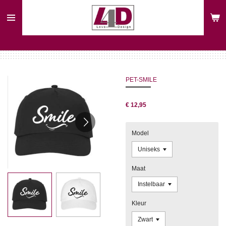
Ga
direct
naar
de
hoofdinhoud
PET-SMILE
€ 12,95
Model
Maat
Kleur