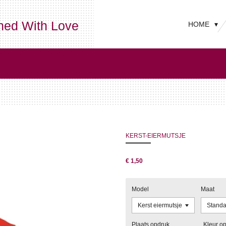
ned With Love
HOME
KERST-EIERMUTSJE
€ 1,50
Model
Maat
Plaats opdruk
Kleur o