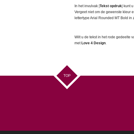
In het invulvak |
Tekst opdruk
| kunt 
Vergeet niet om de gewenste kleur en
lettertype Arial Rounded MT Bold in z
Wilt u de tekst in het rode gedeelte
met
Love 4 Design
.
TOP