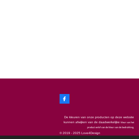
F
a
c
e
De kleuren van onze producten op deze website
b
o
kunnen afwijken van de daadwerkelijke
kleur van het
o
product en/of van de kleur van de bedrukking.
k
© 2019 - 2025
Love4Design