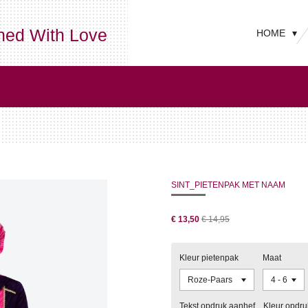
ned With Love
HOME
SINT_PIETENPAK MET NAAM
€ 13,50
€ 14,95
Kleur pietenpak
Maat
Tekst opdruk aanhef
Kleur opdru