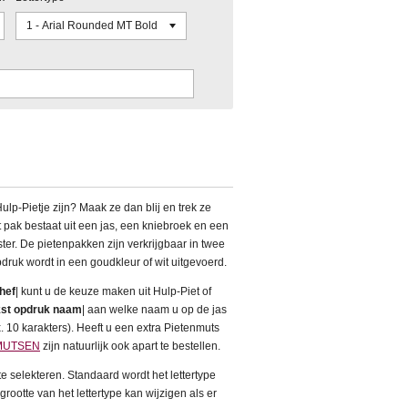
Hulp-Pietje zijn? Maak ze dan blij en trek ze
t pak bestaat uit een jas, een kniebroek en een
ter.
De pietenpakken zijn verkrijgbaar in twee
pdruk wordt in een goudkleur of wit uitgevoerd.
hef
| kunt u de keuze maken uit Hulp-Piet of
kst opdruk naam
| aan welke naam u op de jas
 10 karakters). Heeft u een extra Pietenmuts
MUTSEN
zijn natuurlijk ook apart te bestellen.
te selekteren. Standaard wordt het lettertype
rootte van het lettertype kan wijzigen als er