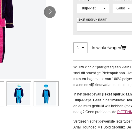
Tekst opdruk naam
In winkelwagen
Wil uw kind dit jaar graag een klein 
snel dit prachtige Pietenpak aan. He
muts en is gemaakt van 100% polyes
maten en vijf kleurvarianten en de o
In het selectievak |
Tekst opdruk aan
Hulp-Pietje.
Geef in het invulvak |
Te
en de muts gedrukt wilt hebben (max.
nodig? Geen probleem; de
PIETEN
Vergeet niet het gewenste lettertype 
Arial Rounded MT Bold gebruikt. De g